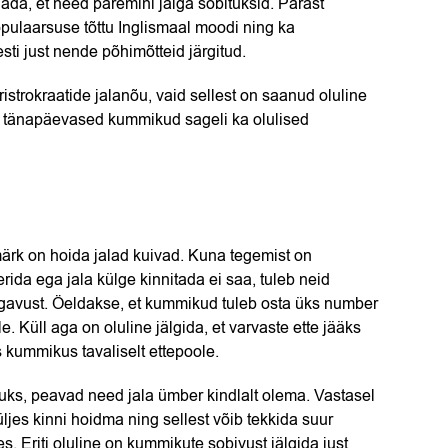
da, et need paremini jalga sobituksid. Pärast
pulaarsuse tõttu Inglismaal moodi ning ka
i just nende põhimõtteid järgitud.
trokraatide jalanõu, vaid sellest on saanud oluline
n tänapäevased kummikud sageli ka olulised
rk on hoida jalad kuivad. Kuna tegemist on
erida ega jala külge kinnitada ei saa, tuleb neid
gavust. Öeldakse, et kummikud tuleb osta üks number
. Küll aga on oluline jälgida, et varvaste ette jääks
s kummikus tavaliselt ettepoole.
ksuks, peavad need jala ümber kindlalt olema. Vastasel
jes kinni hoidma ning sellest võib tekkida suur
 Eriti oluline on kummikute sobivust jälgida just