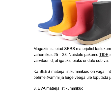
Magaziinist leiad SEBS materjalist lasteku
vahemikus 25 – 38. Naistele pakume
TIDE
s
värvitoonid, et igaüks leiaks endale sobiva.
Ka SEBS materjalist kummikuid on väga lihtn
pehme švammi ja leige veega üle loputada ja
3. EVA materjalist kummikud