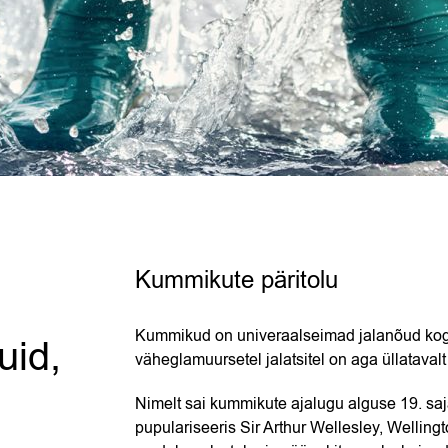
Kummikute päritolu
Kummikud on univeraalseimad jalanõud kogu
uid,
väheglamuursetel jalatsitel on aga üllataval
Nimelt sai kummikute ajalugu alguse 19. saj
pupulariseeris Sir Arthur Wellesley, Welling