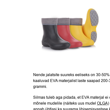
Nende jalatsite suureks eeliseks on 30-50% 
kaaluvad EVA materjalist laste saapad 200
grammi.
Silmas tuleb aga pidada, et EVA materjal ei o
mõnele mudelile (näiteks uus mudel
OLGA)
annab ühtlasi ka suurema libisemisvastase 