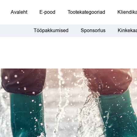
Avaleht
E-pood
Tootekategooriad
Kliendika
Tööpakkumised
Sponsorlus
Kinkekaa