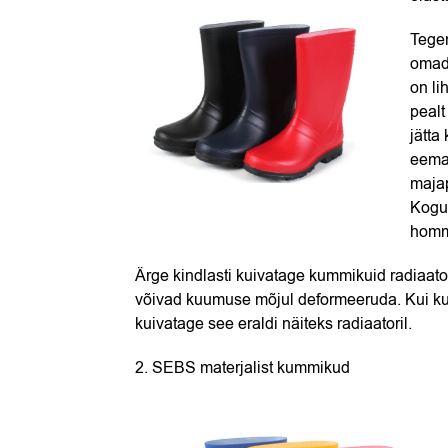
Tegem
omadu
on li
pealt
jätta
eemal
majap
Kogu
homm
Ärge kindlasti kuivatage kummikuid radiaatori
võivad kuumuse mõjul deformeeruda. Kui ku
kuivatage see eraldi näiteks radiaatoril.
2. SEBS materjalist kummikud