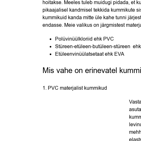
hoitakse. Meeles tuleb muidugi pidada, et ku
pikaajalisel kandmisel tekkida kummikute sis
kummikuid kanda mitte üle kahe tunni järje
endasse. Meie valikus on järgmistest materj
Polüvinüülkloriid ehk PVC
Stüreen-etüleen-butüleen-stüreen e
Etüleenvinüülatsetaat ehk EVA
Mis vahe on erinevatel kummi
1. PVC materjalist kummikud
Vast
asuta
kummi
levi
mehha
elast