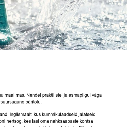
 maailmas. Nendel praktilistel ja esmapilgul väga
t suursugune päritolu.
andi Inglismaalt, kus kummikulaadseid jalatseid
toni hertsog, kes lasi oma nahksaabaste kontsa