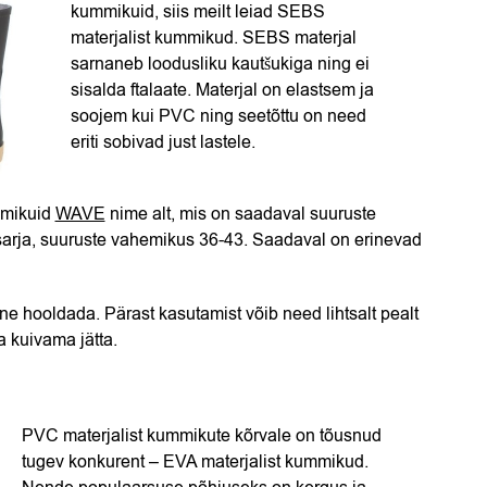
kummikuid, siis meilt leiad SEBS
materjalist kummikud. SEBS materjal
sarnaneb loodusliku kautšukiga ning ei
sisalda ftalaate. Materjal on elastsem ja
soojem kui PVC ning seetõttu on need
eriti sobivad just lastele.
mmikuid
WAVE
nime alt, mis on saadaval suuruste
arja, suuruste vahemikus 36-43. Saadaval on erinevad
e hooldada. Pärast kasutamist võib need lihtsalt pealt
 kuivama jätta.
PVC materjalist kummikute kõrvale on tõusnud
tugev konkurent – EVA materjalist kummikud.