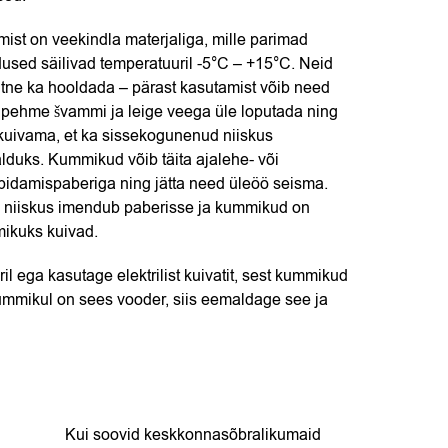
ist on veekindla materjaliga, mille parimad
sed säilivad temperatuuril -5°C – +15°C. Neid
htne ka hooldada – pärast kasutamist võib need
 pehme švammi ja leige veega üle loputada ning
 kuivama, et ka sissekogunenud niiskus
duks. Kummikud võib täita ajalehe- või
idamispaberiga ning jätta need üleöö seisma.
 niiskus imendub paberisse ja kummikud on
ikuks kuivad.
l ega kasutage elektrilist kuivatit, sest kummikud
mmikul on sees vooder, siis eemaldage see ja
Kui soovid keskkonnasõbralikumaid