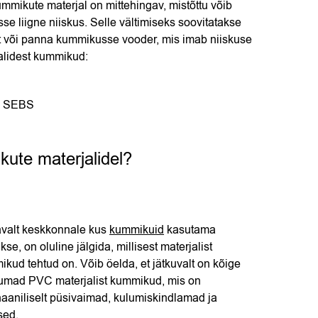
mmikute materjal on mittehingav, mistõttu võib
se liigne niiskus. Selle vältimiseks soovitatakse
st või panna kummikusse vooder, mis imab niiskuse
alidest kummikud:
hk SEBS
kute materjalidel?
avalt keskkonnale kus
kummikuid
kasutama
kse, on oluline jälgida, millisest materjalist
kud tehtud on. Võib öelda, et jätkuvalt on kõige
numad PVC materjalist kummikud, mis on
aniliselt püsivaimad, kulumiskindlamad ja
sed.