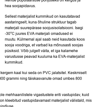
Nende populaarsuse põhjuseks on kergus ja
hea soojapidavus.
Sellest materjalist kummikud on kasutatavad
aastaringselt, kuna õhuline struktuur tagab
materjali suurepärase soojusisolatsiooni. Isegi
-30°C juures EVA materjali omadused ei
muutu. Külmemal ajal saab neid kasutada koos
sooja voodriga, et varbad ka mõnusasti soojas
püsiksid. Võib julgelt väita, et iga kalamehe
varustusse peavad kuuluma ka EVA-materjalist
kummikud.
kergem kaal kui seda on PVC jalatsitel. Keskmiselt
-300 grammi ning täiskasvanute omad umbes 800
le mehhaanilistele vigastustele eriti vastupidav, kuid
on kleebitud vastupidavamast materjalist välistald, mis
kindluse.