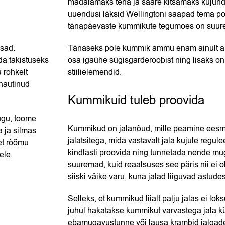
madalamaks teha ja sääre kitsamaks kujunda
uuendusi läksid Wellingtoni saapad tema po
tänapäevaste kummikute tegumoes on suurest
osad.
Tänaseks pole kummik ammu enam ainult aris
da takistuseks
osa igaühe sügisgarderoobist ning lisaks o
 rohkelt
stiilielemendid.
 nautinud
Kummikuid tuleb proovida
ugu, toome
Kummikud on jalanõud, mille peamine eesmä
a ja silmas
jalatsitega, mida vastavalt jala kujule regule
et rõõmu
kindlasti proovida ning tunnetada nende mu
ele.
suuremad, kuid reaalsuses see päris nii ei ole
siiski väike varu, kuna jalad liiguvad astude
Selleks, et kummikud liialt palju jalas ei lo
juhul hakatakse kummikut varvastega jala kül
ebamugavustunne või lausa krambid jalgades.