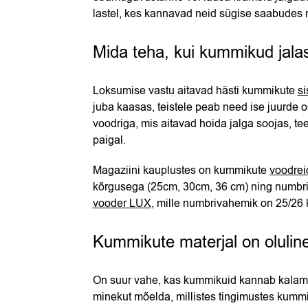
lastel, kes kannavad neid sügise saabudes 
Mida teha, kui kummikud jala
Loksumise vastu aitavad hästi kummikute
si
juba kaasas, teistele peab need ise juurd
voodriga, mis aitavad hoida jalga soojas, t
paigal.
Magaziini kauplustes on kummikute
voodrei
kõrgusega (25cm, 30cm, 36 cm) ning numbriv
vooder LUX
, mille numbrivahemik on 25/26 
Kummikute materjal on olulin
On suur vahe, kas kummikuid kannab kalamee
minekut mõelda, millistes tingimustes kumm