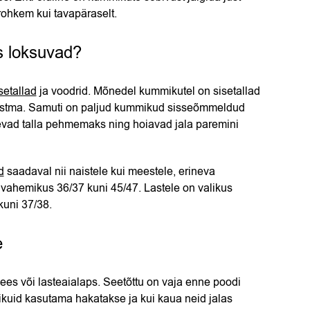
rohkem kui tavapäraselt.
s loksuvad?
setallad
ja voodrid. Mõnedel kummikutel on sisetallad
e ostma. Samuti on paljud kummikud sisseõmmeldud
eevad talla pehmemaks ning hoiavad jala paremini
d
saadaval nii naistele kui meestele, erineva
ahemikus 36/37 kuni 45/47. Lastele on valikus
kuni 37/38.
e
s või lasteaialaps. Seetõttu on vaja enne poodi
ikuid kasutama hakatakse ja kui kaua neid jalas