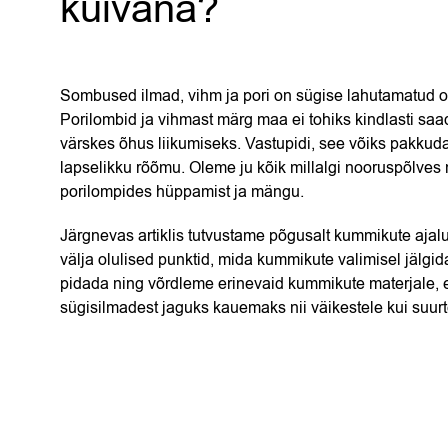
kuivana?
Sombused ilmad, vihm ja pori on sügise lahutamatud 
Porilombid ja vihmast märg maa ei tohiks kindlasti saa
värskes õhus liikumiseks. Vastupidi, see võiks pakkuda
lapselikku rõõmu. Oleme ju kõik millalgi nooruspõlves
porilompides hüppamist ja mängu.
Järgnevas artiklis tutvustame põgusalt kummikute ajal
välja olulised punktid, mida kummikute valimisel jälgid
pidada ning võrdleme erinevaid kummikute materjale, 
sügisilmadest jaguks kauemaks nii väikestele kui suurt