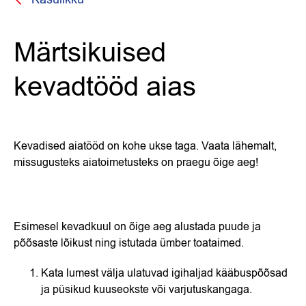
Märtsikuised
kevadtööd aias
Kevadised aiatööd on kohe ukse taga. Vaata lähemalt,
missugusteks aiatoimetusteks on praegu õige aeg!
Esimesel kevadkuul on õige aeg alustada puude ja
põõsaste lõikust ning istutada ümber toataimed.
Kata lumest välja ulatuvad igihaljad kääbuspõõsad
ja püsikud kuuseokste või varjutuskangaga.