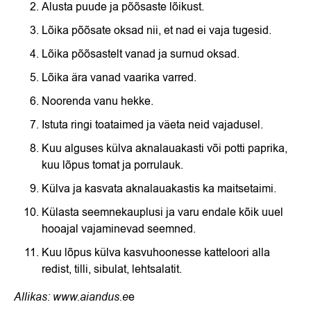
Alusta puude ja põõsaste lõikust.
Lõika põõsate oksad nii, et nad ei vaja tugesid.
Lõika põõsastelt vanad ja surnud oksad.
Lõika ära vanad vaarika varred.
Noorenda vanu hekke.
Istuta ringi toataimed ja väeta neid vajadusel.
Kuu alguses külva aknalauakasti või potti paprika,
kuu lõpus tomat ja porrulauk.
Külva ja kasvata aknalauakastis ka maitsetaimi.
Külasta seemnekauplusi ja varu endale kõik uuel
hooajal vajaminevad seemned.
Kuu lõpus külva kasvuhoonesse katteloori alla
redist, tilli, sibulat, lehtsalatit.
Allikas: www.aiandus.e
e