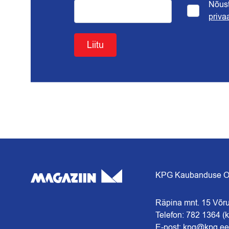
Nõus
priva
Liitu
KPG Kaubanduse 
Räpina mnt. 15 Võr
Telefon: 782 1364 (k
E-post: kpg@kpg.ee