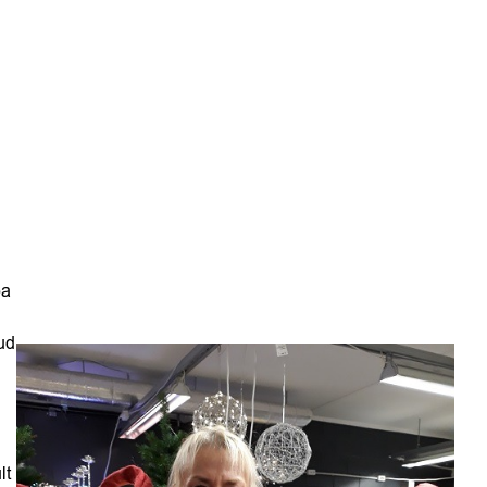
ba
ud
lt