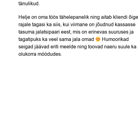
tänulikud.
Helje on oma töös tähelepanelik ning aitab kliendi õige
rajale tagasi ka siis, kui viimane on jõudnud kassasse
tasuma jalatsipaari eest, mis on erinevas suuruses ja
tagatipuks ka veel sama jala omad
Humoorikad
seigad jäävad eriti meelde ning toovad naeru suule ka
olukorra möödudes.