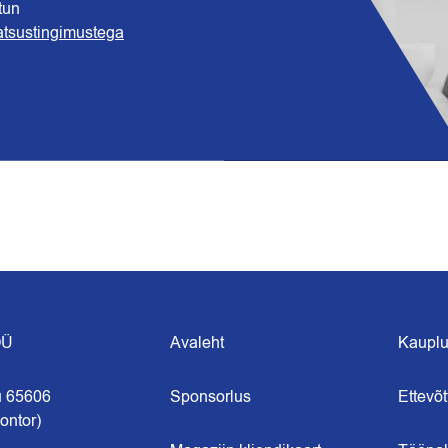
tun
atsustingimustega
OÜ
Avaleht
Kaupl
u 65606
Sponsorlus
Ettevõt
ontor)