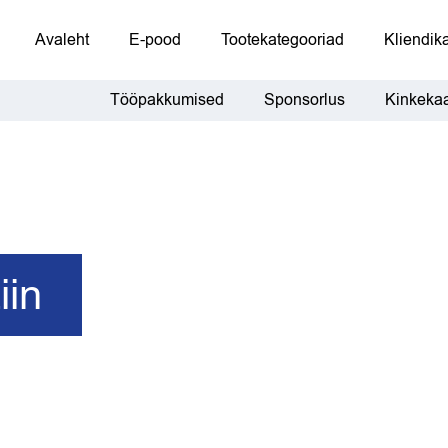
Avaleht
E-pood
Tootekategooriad
Kliendika
Tööpakkumised
Sponsorlus
Kinkekaa
iin