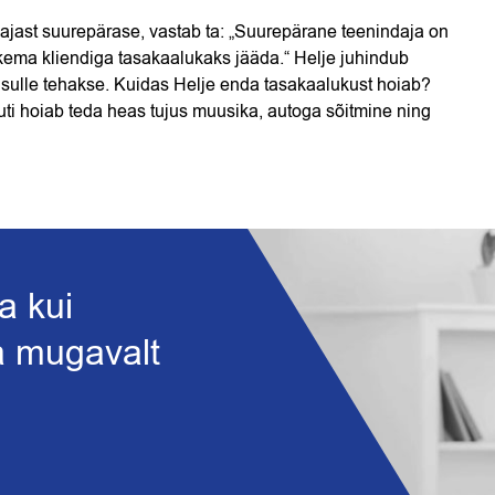
dajast suurepärase, vastab ta: „Suurepärane teenindaja on
skema kliendiga tasakaalukaks jääda.“ Helje juhindub
 et sulle tehakse. Kuidas Helje enda tasakaalukust hoiab?
uti hoiab teda heas tujus muusika, autoga sõitmine ning
a kui
ja mugavalt