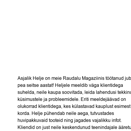
Asjalik Helje on meie Raudalu Magaziinis töötanud ju
pea seitse aastat! Heljele meeldib väga klientidega
suhelda, neile kaupa soovitada, leida lahendusi tekkin
küsimustele ja probleemidele. Eriti meeldejäävad on
olukorrad klientidega, kes külastavad kauplust esimest
korda. Helje pühendab neile aega, tutvustades
huvipakkuvaid tooteid ning jagades vajalikku infot.
Kliendid on just neile keskendunud teenindajale ääretu