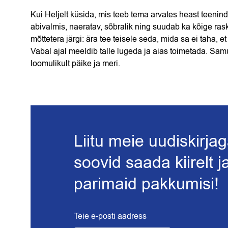
Kui Heljelt küsida, mis teeb tema arvates heast teenin
abivalmis, naeratav, sõbralik ning suudab ka kõige ra
mõttetera järgi: ära tee teisele seda, mida sa ei taha,
Vabal ajal meeldib talle lugeda ja aias toimetada. Sam
loomulikult päike ja meri.
Liitu meie uudiskirjag
soovid saada kiirelt 
parimaid pakkumisi!
Teie e-posti aadress