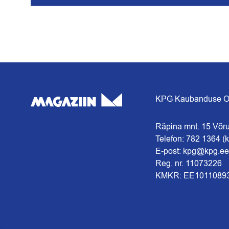
KPG Kaubanduse 
Räpina mnt. 15 Võr
Telefon: 782 1364 (k
E-post: kpg@kpg.ee
Reg. nr. 11073226
KMKR: EE1011089