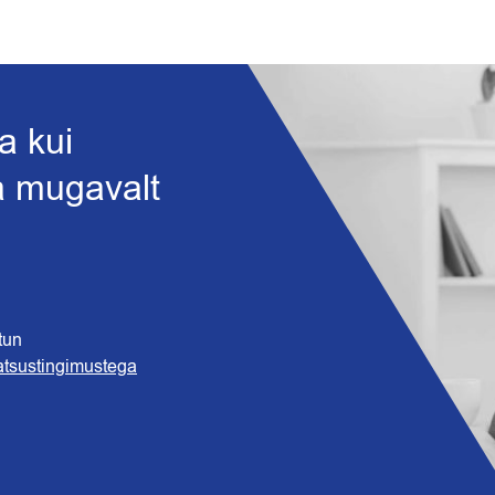
a kui
ja mugavalt
tun
atsustingimustega