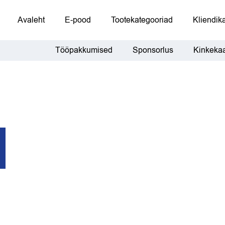
Avaleht
E-pood
Tootekategooriad
Kliendika
Tööpakkumised
Sponsorlus
Kinkekaa