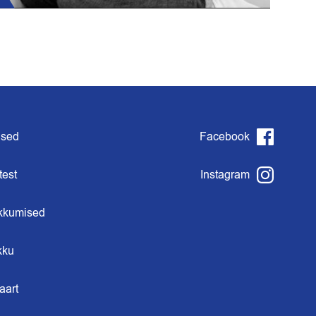
used
Facebook
test
Instagram
kkumised
kku
aart