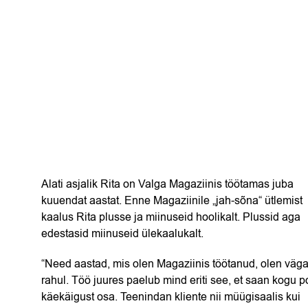
Alati asjalik Rita on Valga Magaziinis töötamas juba
kuuendat aastat. Enne Magaziinile „jah-sõna“ ütlemist
kaalus Rita plusse ja miinuseid hoolikalt. Plussid aga
edestasid miinuseid ülekaalukalt.
“Need aastad, mis olen Magaziinis töötanud, olen väg
rahul. Töö juures paelub mind eriti see, et saan kogu p
käekäigust osa. Teenindan kliente nii müügisaalis kui