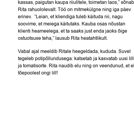
kassas, paigutan kaupa riiulitele, toimetan laos,“ sõnab
Rita rahuololevalt. Töö on mitmekülgne ning iga päev
erinev. “Leian, et kliendiga tuleb käituda nii, nagu
soovime, et meiega käitutaks. Kauba osas nõustan
klienti heameelega, et ta saaks just enda jaoks õige
ostuotsuse teha,” lausub Rita heatahtlikult.
Vabal ajal meeldib Ritale heegeldada, kududa. Suvel
tegeleb potipõllundusega: katsetab ja kasvatab uusi lill
ja tomatisorte. Rita naudib elu ning on veendunud, et e
tõepoolest ongi lill!