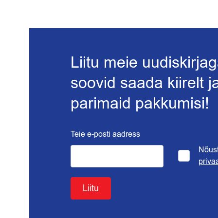
Liitu meie uudiskirjag
soovid saada kiirelt 
parimaid pakkumisi!
Teie e-posti aadress
Nõus
priva
Liitu