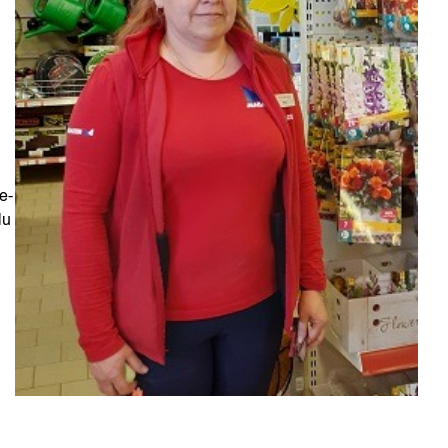
e-
lu