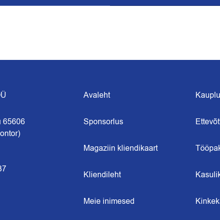
OÜ
Avaleht
Kaupl
u 65606
Sponsorlus
Ettevõt
ontor)
Magaziin kliendikaart
Tööpa
37
Kliendileht
Kasuli
Meie inimesed
Kinkek