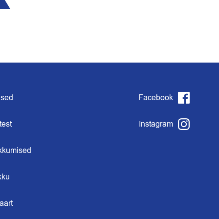
used
Facebook
test
Instagram
kkumised
kku
aart