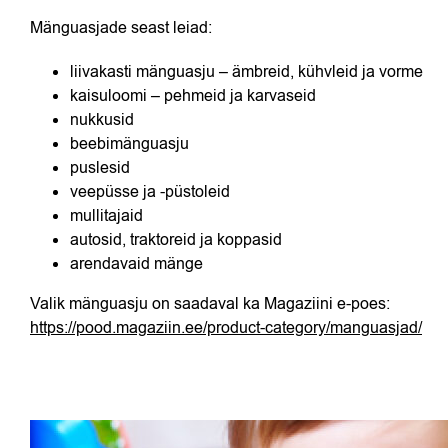
Mänguasjade seast leiad:
liivakasti mänguasju – ämbreid, kühvleid ja vorme
kaisuloomi – pehmeid ja karvaseid
nukkusid
beebimänguasju
puslesid
veepüsse ja -püstoleid
mullitajaid
autosid, traktoreid ja koppasid
arendavaid mänge
Valik mänguasju on saadaval ka Magaziini e-poes:
https://pood.magaziin.ee/product-category/manguasjad/