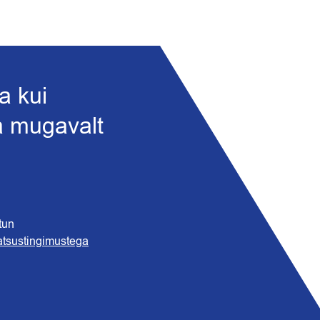
a kui
ja mugavalt
tun
atsustingimustega