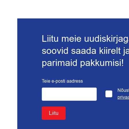
Liitu meie uudiskirjag
soovid saada kiirelt 
parimaid pakkumisi!
Teie e-posti aadress
Nõus
priva
Liitu