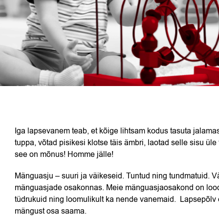
Iga lapsevanem teab, et kõige lihtsam kodus tasuta jalama
tuppa, võtad pisikesi klotse täis ämbri, laotad selle sisu üle
see on mõnus! Homme jälle!
Mänguasju – suuri ja väikeseid. Tuntud ning tundmatuid. Vä
mänguasjade osakonnas. Meie mänguasjaosakond on loodud
tüdrukuid ning loomulikult ka nende vanemaid. Lapsepõlv o
mängust osa saama.