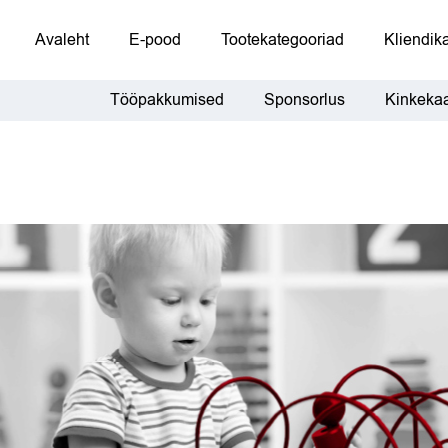
Avaleht
E-pood
Tootekategooriad
Kliendika
Tööpakkumised
Sponsorlus
Kinkekaa