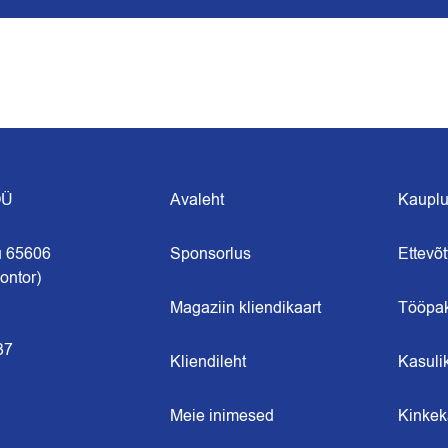
OÜ
Avaleht
Kaupl
u 65606
Sponsorlus
Ettevõt
ontor)
Magaziin kliendikaart
Tööpa
37
Kliendileht
Kasuli
Meie inimesed
Kinkek