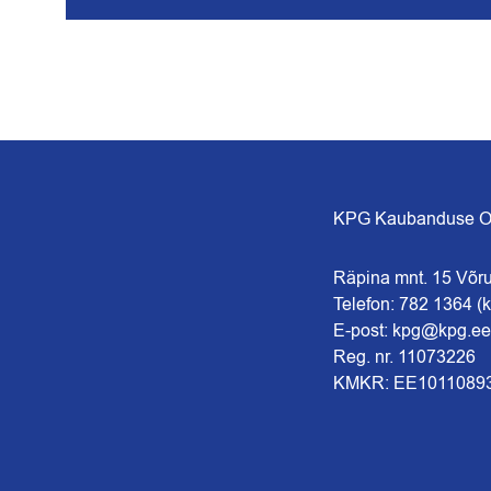
KPG Kaubanduse 
Räpina mnt. 15 Võr
Telefon: 782 1364 (k
E-post: kpg@kpg.ee
Reg. nr. 11073226
KMKR: EE1011089