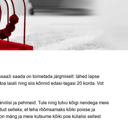
ssaaži saada on toimetada järgmiselt: lähed lapse
 toa laiali ning siis kõnnid edasi-tagasi 20 korda. Vot
rvilisi ja pehmeid. Tule ning tutvu kõigi nendega meie
 selleks, et teha rõõmsamaks kõiki poisse ja
n mäng ja meie kutsume kõiki poe külalisi sellest